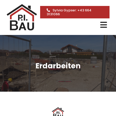
Sylvia Gypser:
+43 664
3131066
Erdarbeiten